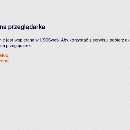
na przeglądarka
nie jest wspierana w USOSweb. Aby korzystać z serwisu, pobierz ak
ych przeglądarek:
refox
hrome