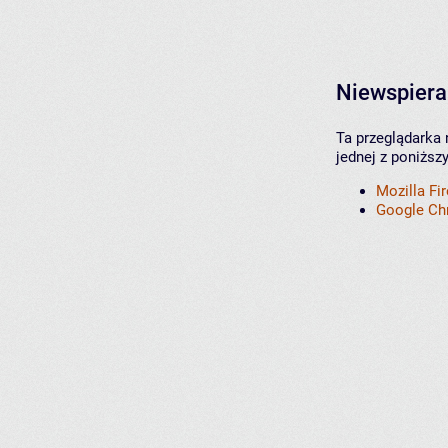
Niewspiera
Ta przeglądarka 
jednej z poniższ
Mozilla Fi
Google C