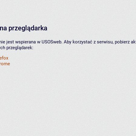
na przeglądarka
nie jest wspierana w USOSweb. Aby korzystać z serwisu, pobierz ak
ych przeglądarek:
refox
hrome