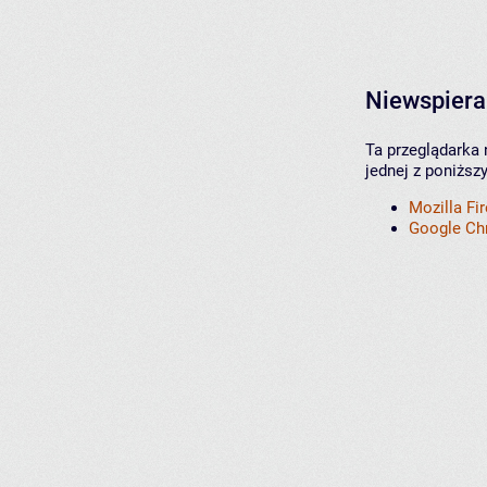
Niewspiera
Ta przeglądarka 
jednej z poniższ
Mozilla Fi
Google C