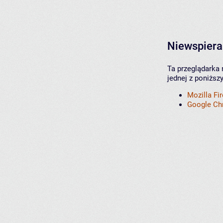
Niewspiera
Ta przeglądarka 
jednej z poniższ
Mozilla Fi
Google C