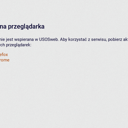
na przeglądarka
nie jest wspierana w USOSweb. Aby korzystać z serwisu, pobierz ak
ych przeglądarek:
refox
hrome