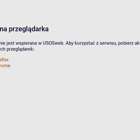
na przeglądarka
nie jest wspierana w USOSweb. Aby korzystać z serwisu, pobierz ak
ych przeglądarek:
refox
hrome