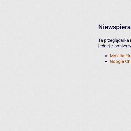
Niewspiera
Ta przeglądarka 
jednej z poniższ
Mozilla Fi
Google C