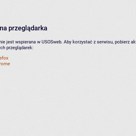
na przeglądarka
nie jest wspierana w USOSweb. Aby korzystać z serwisu, pobierz ak
ych przeglądarek:
refox
hrome