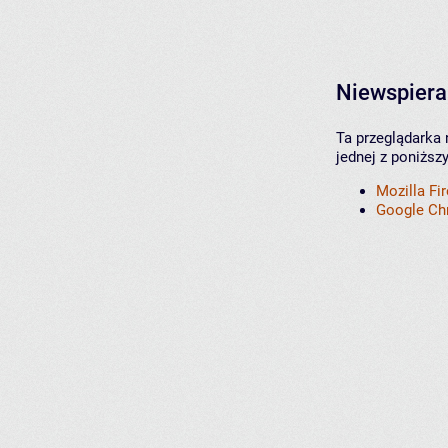
Niewspiera
Ta przeglądarka 
jednej z poniższ
Mozilla Fi
Google C