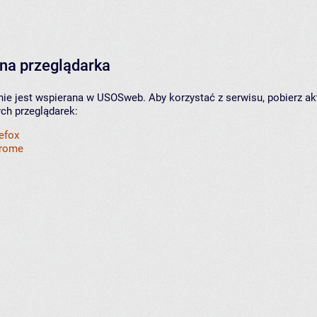
na przeglądarka
nie jest wspierana w USOSweb. Aby korzystać z serwisu, pobierz ak
ych przeglądarek:
refox
hrome