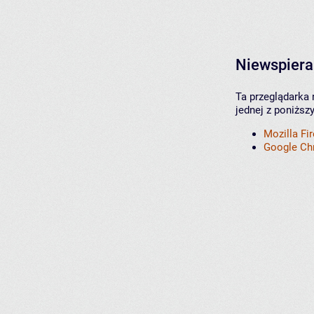
Niewspiera
Ta przeglądarka 
jednej z poniższ
Mozilla Fi
Google C