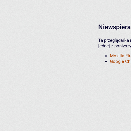
Niewspiera
Ta przeglądarka 
jednej z poniższ
Mozilla Fi
Google C