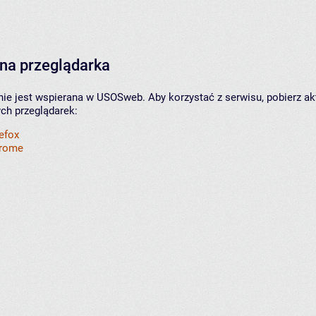
na przeglądarka
nie jest wspierana w USOSweb. Aby korzystać z serwisu, pobierz ak
ych przeglądarek:
refox
hrome