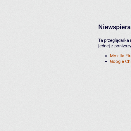
Niewspiera
Ta przeglądarka 
jednej z poniższ
Mozilla Fi
Google C