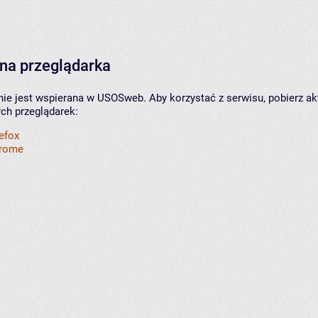
na przeglądarka
nie jest wspierana w USOSweb. Aby korzystać z serwisu, pobierz ak
ych przeglądarek:
refox
hrome