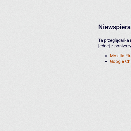
Niewspiera
Ta przeglądarka 
jednej z poniższ
Mozilla Fi
Google C