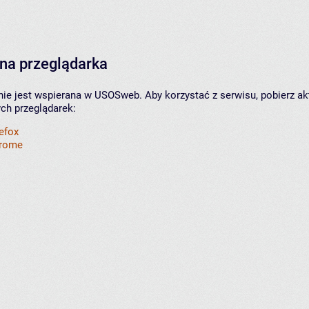
na przeglądarka
nie jest wspierana w USOSweb. Aby korzystać z serwisu, pobierz ak
ych przeglądarek:
refox
hrome