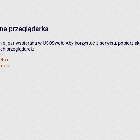
na przeglądarka
nie jest wspierana w USOSweb. Aby korzystać z serwisu, pobierz ak
ych przeglądarek:
refox
hrome