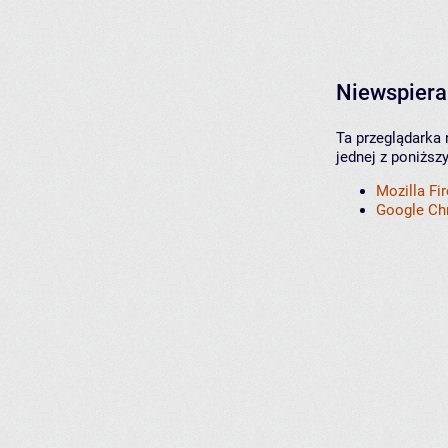
Niewspiera
Ta przeglądarka 
jednej z poniższ
Mozilla Fi
Google C