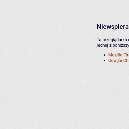
Niewspiera
Ta przeglądarka 
jednej z poniższ
Mozilla Fi
Google C