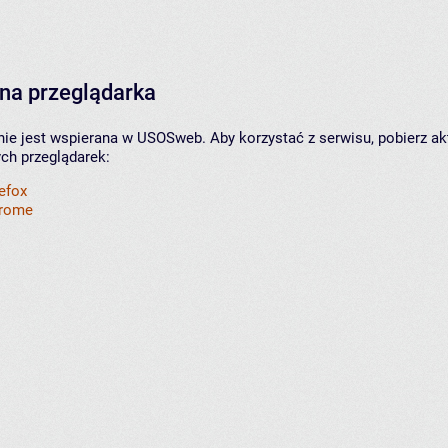
na przeglądarka
nie jest wspierana w USOSweb. Aby korzystać z serwisu, pobierz ak
ych przeglądarek:
refox
hrome