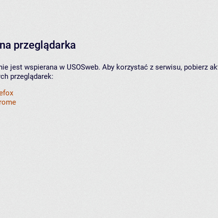
na przeglądarka
nie jest wspierana w USOSweb. Aby korzystać z serwisu, pobierz ak
ych przeglądarek:
refox
hrome