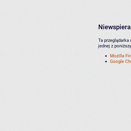
Niewspiera
Ta przeglądarka 
jednej z poniższ
Mozilla Fi
Google C