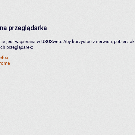
na przeglądarka
nie jest wspierana w USOSweb. Aby korzystać z serwisu, pobierz ak
ych przeglądarek:
refox
hrome