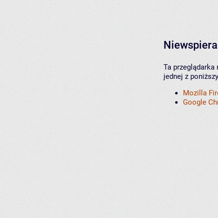
Niewspiera
Ta przeglądarka 
jednej z poniższ
Mozilla Fi
Google C