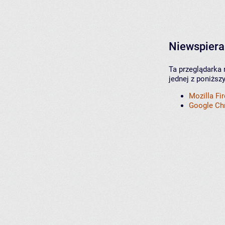
Niewspiera
Ta przeglądarka 
jednej z poniższ
Mozilla Fi
Google C