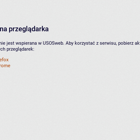
na przeglądarka
nie jest wspierana w USOSweb. Aby korzystać z serwisu, pobierz ak
ych przeglądarek:
refox
hrome