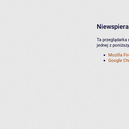
Niewspiera
Ta przeglądarka 
jednej z poniższ
Mozilla Fi
Google C