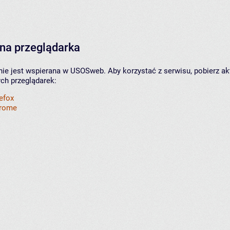
na przeglądarka
nie jest wspierana w USOSweb. Aby korzystać z serwisu, pobierz ak
ych przeglądarek:
refox
hrome