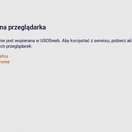
na przeglądarka
nie jest wspierana w USOSweb. Aby korzystać z serwisu, pobierz ak
ych przeglądarek:
refox
hrome