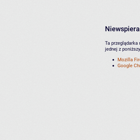
Niewspiera
Ta przeglądarka 
jednej z poniższ
Mozilla Fi
Google C