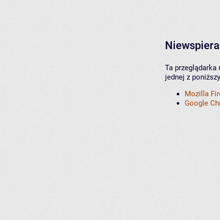
Niewspiera
Ta przeglądarka 
jednej z poniższ
Mozilla Fi
Google C