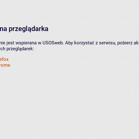
na przeglądarka
nie jest wspierana w USOSweb. Aby korzystać z serwisu, pobierz ak
ych przeglądarek:
refox
hrome