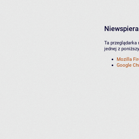
Niewspiera
Ta przeglądarka 
jednej z poniższ
Mozilla Fi
Google C