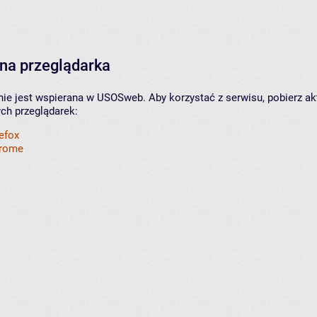
na przeglądarka
nie jest wspierana w USOSweb. Aby korzystać z serwisu, pobierz ak
ych przeglądarek:
refox
hrome