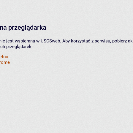
na przeglądarka
nie jest wspierana w USOSweb. Aby korzystać z serwisu, pobierz ak
ych przeglądarek:
refox
hrome