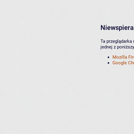
Niewspiera
Ta przeglądarka 
jednej z poniższ
Mozilla Fi
Google C