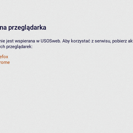
na przeglądarka
nie jest wspierana w USOSweb. Aby korzystać z serwisu, pobierz ak
ych przeglądarek:
refox
hrome