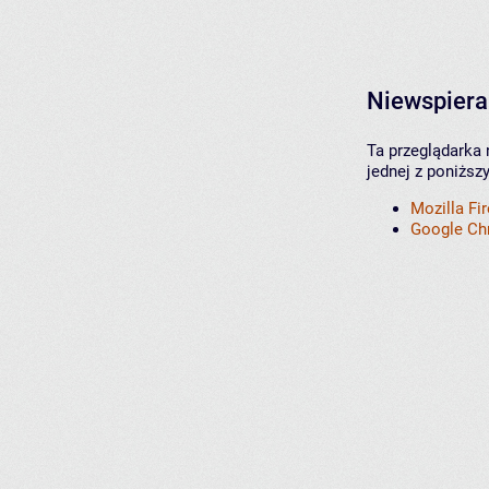
Niewspiera
Ta przeglądarka 
jednej z poniższ
Mozilla Fi
Google C