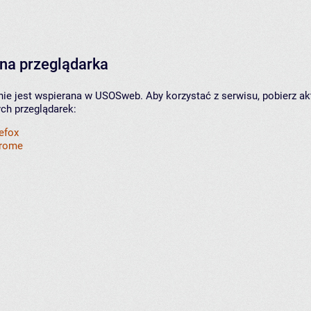
na przeglądarka
nie jest wspierana w USOSweb. Aby korzystać z serwisu, pobierz ak
ych przeglądarek:
refox
hrome