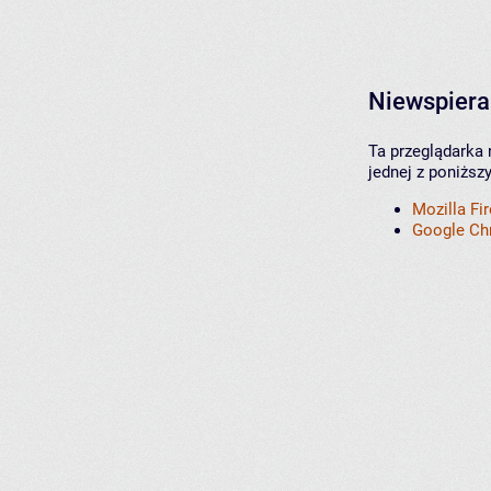
Niewspiera
Ta przeglądarka 
jednej z poniższ
Mozilla Fi
Google C