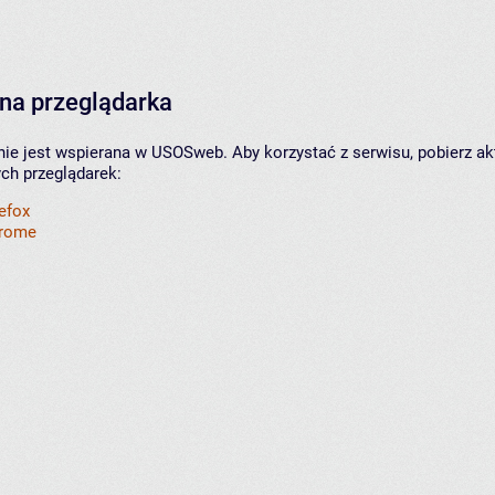
na przeglądarka
nie jest wspierana w USOSweb. Aby korzystać z serwisu, pobierz ak
ych przeglądarek:
refox
hrome