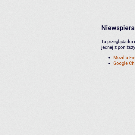
Niewspiera
Ta przeglądarka 
jednej z poniższ
Mozilla Fi
Google C