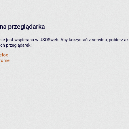
na przeglądarka
nie jest wspierana w USOSweb. Aby korzystać z serwisu, pobierz ak
ych przeglądarek:
refox
hrome