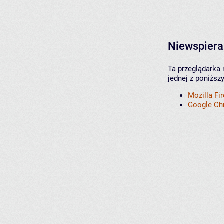
Niewspiera
Ta przeglądarka 
jednej z poniższ
Mozilla Fi
Google C