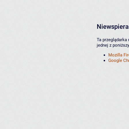
Niewspiera
Ta przeglądarka 
jednej z poniższ
Mozilla Fi
Google C