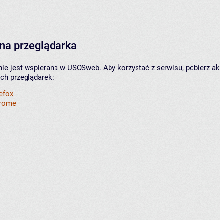
na przeglądarka
nie jest wspierana w USOSweb. Aby korzystać z serwisu, pobierz ak
ych przeglądarek:
refox
hrome