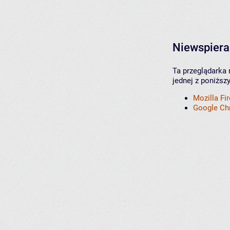
Niewspiera
Ta przeglądarka 
jednej z poniższ
Mozilla Fi
Google C