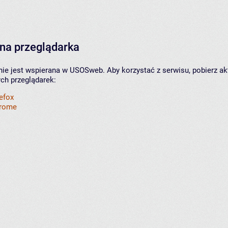
na przeglądarka
nie jest wspierana w USOSweb. Aby korzystać z serwisu, pobierz ak
ych przeglądarek:
refox
hrome