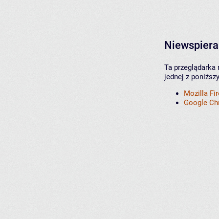
Niewspiera
Ta przeglądarka 
jednej z poniższ
Mozilla Fi
Google C