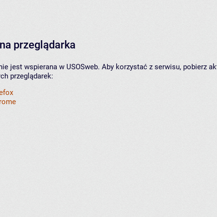
na przeglądarka
nie jest wspierana w USOSweb. Aby korzystać z serwisu, pobierz ak
ych przeglądarek:
refox
hrome