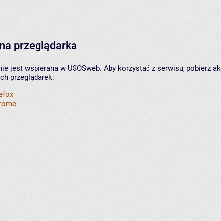
na przeglądarka
nie jest wspierana w USOSweb. Aby korzystać z serwisu, pobierz ak
ych przeglądarek:
refox
hrome