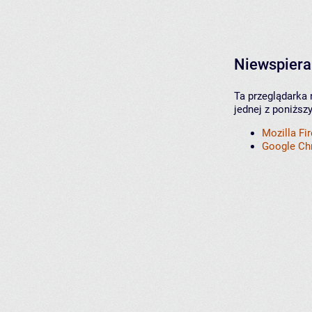
Niewspiera
Ta przeglądarka 
jednej z poniższ
Mozilla Fi
Google C