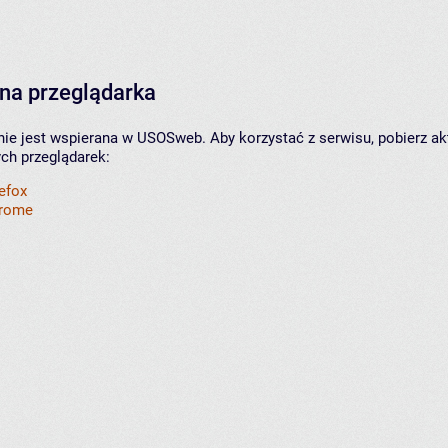
na przeglądarka
nie jest wspierana w USOSweb. Aby korzystać z serwisu, pobierz ak
ych przeglądarek:
refox
hrome