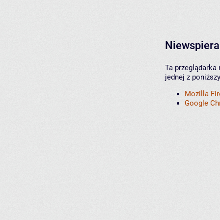
Niewspiera
Ta przeglądarka 
jednej z poniższ
Mozilla Fi
Google C