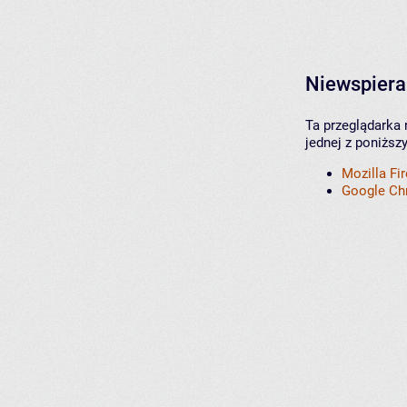
Niewspiera
Ta przeglądarka 
jednej z poniższ
Mozilla Fi
Google C