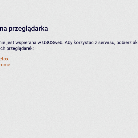
na przeglądarka
nie jest wspierana w USOSweb. Aby korzystać z serwisu, pobierz ak
ych przeglądarek:
refox
hrome