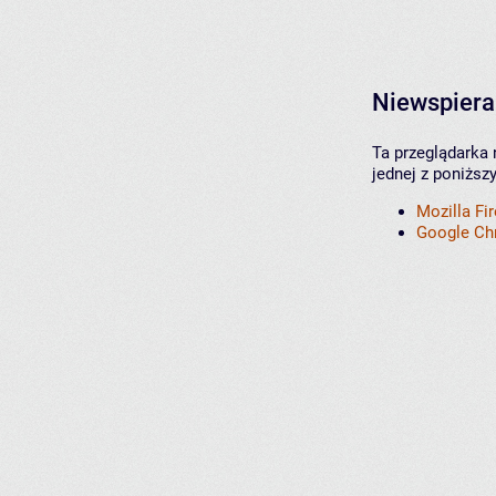
Niewspiera
Ta przeglądarka 
jednej z poniższ
Mozilla Fi
Google C