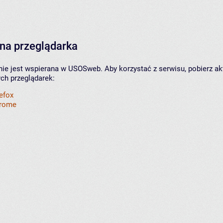
na przeglądarka
nie jest wspierana w USOSweb. Aby korzystać z serwisu, pobierz ak
ych przeglądarek:
refox
hrome