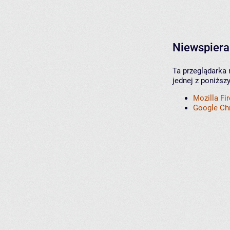
Niewspiera
Ta przeglądarka 
jednej z poniższ
Mozilla Fi
Google C