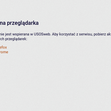
na przeglądarka
nie jest wspierana w USOSweb. Aby korzystać z serwisu, pobierz ak
ych przeglądarek:
refox
hrome