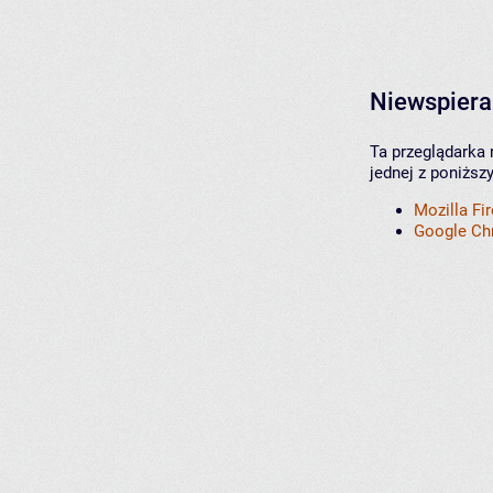
Niewspiera
Ta przeglądarka 
jednej z poniższ
Mozilla Fi
Google C