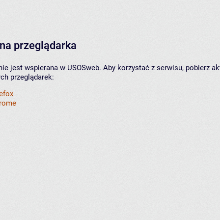
na przeglądarka
nie jest wspierana w USOSweb. Aby korzystać z serwisu, pobierz ak
ych przeglądarek:
refox
hrome