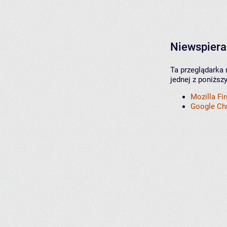
Niewspiera
Ta przeglądarka 
jednej z poniższ
Mozilla Fi
Google C