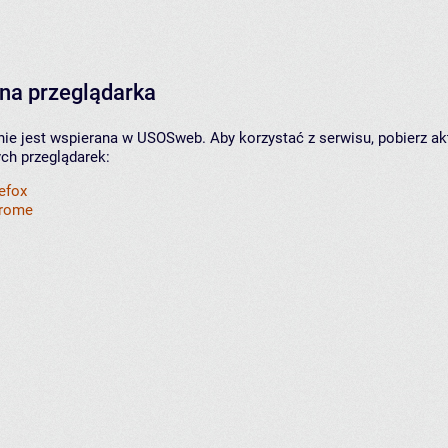
na przeglądarka
nie jest wspierana w USOSweb. Aby korzystać z serwisu, pobierz ak
ych przeglądarek:
refox
hrome