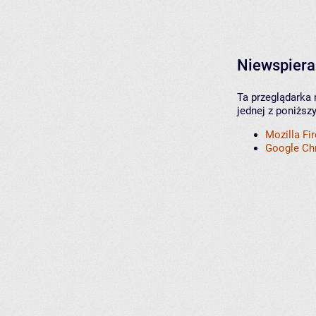
Niewspiera
Ta przeglądarka 
jednej z poniższ
Mozilla Fi
Google C