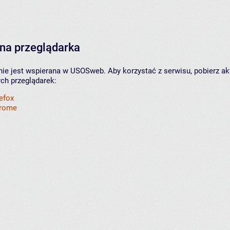
na przeglądarka
nie jest wspierana w USOSweb. Aby korzystać z serwisu, pobierz ak
ych przeglądarek:
refox
hrome