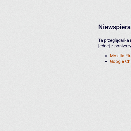
Niewspiera
Ta przeglądarka 
jednej z poniższ
Mozilla Fi
Google C