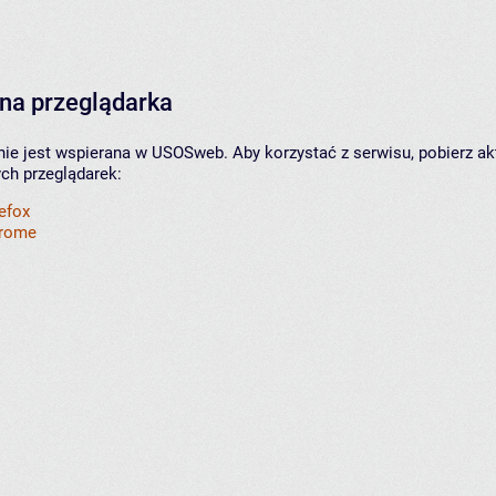
na przeglądarka
nie jest wspierana w USOSweb. Aby korzystać z serwisu, pobierz ak
ych przeglądarek:
refox
hrome