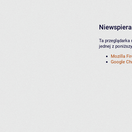
Niewspiera
Ta przeglądarka 
jednej z poniższ
Mozilla Fi
Google C