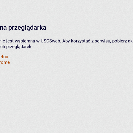
na przeglądarka
nie jest wspierana w USOSweb. Aby korzystać z serwisu, pobierz ak
ych przeglądarek:
refox
hrome