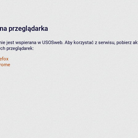
na przeglądarka
nie jest wspierana w USOSweb. Aby korzystać z serwisu, pobierz ak
ych przeglądarek:
refox
hrome