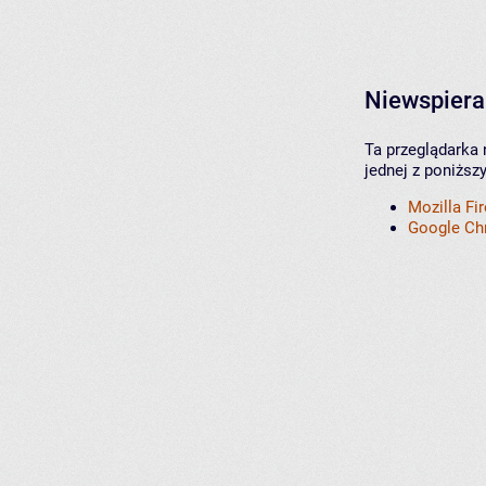
Niewspiera
Ta przeglądarka 
jednej z poniższ
Mozilla Fi
Google C