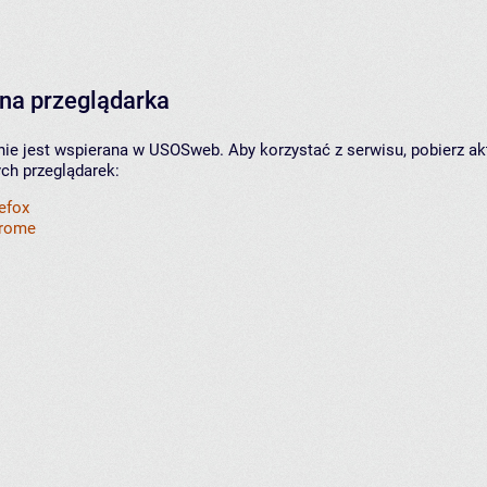
na przeglądarka
nie jest wspierana w USOSweb. Aby korzystać z serwisu, pobierz ak
ych przeglądarek:
refox
hrome