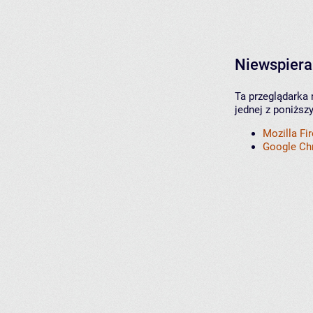
Niewspiera
Ta przeglądarka 
jednej z poniższ
Mozilla Fi
Google C