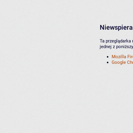
Niewspiera
Ta przeglądarka 
jednej z poniższ
Mozilla Fi
Google C