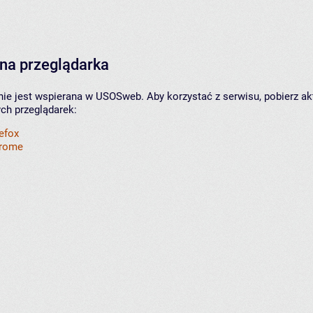
na przeglądarka
nie jest wspierana w USOSweb. Aby korzystać z serwisu, pobierz ak
ych przeglądarek:
refox
hrome