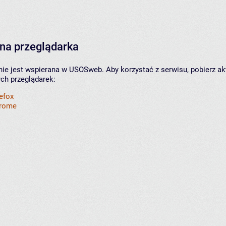
na przeglądarka
nie jest wspierana w USOSweb. Aby korzystać z serwisu, pobierz ak
ych przeglądarek:
refox
hrome