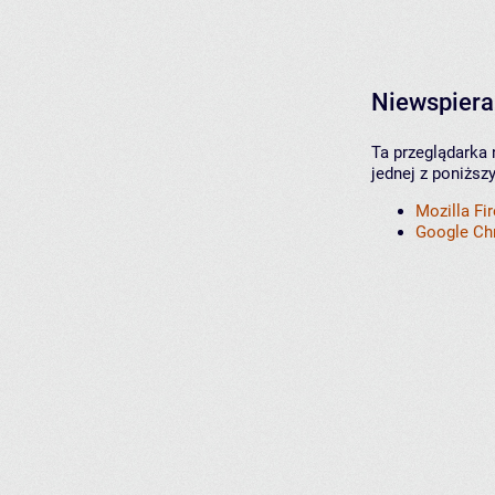
Niewspiera
Ta przeglądarka 
jednej z poniższ
Mozilla Fi
Google C