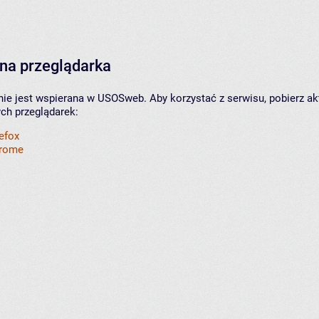
na przeglądarka
nie jest wspierana w USOSweb. Aby korzystać z serwisu, pobierz ak
ych przeglądarek:
refox
hrome