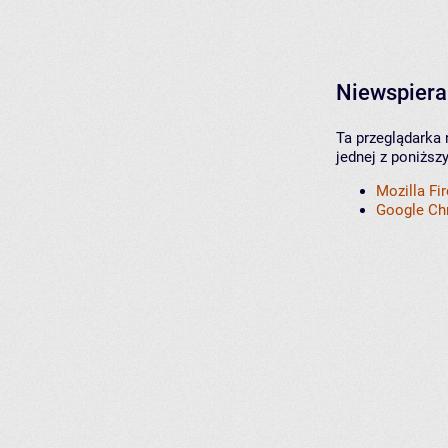
Niewspiera
Ta przeglądarka 
jednej z poniższ
Mozilla Fi
Google C