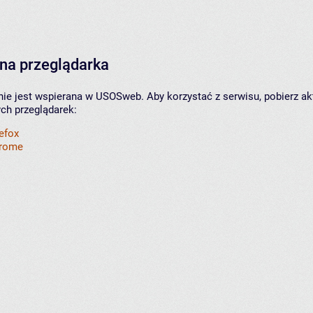
na przeglądarka
nie jest wspierana w USOSweb. Aby korzystać z serwisu, pobierz ak
ych przeglądarek:
refox
hrome