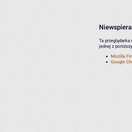
Niewspiera
Ta przeglądarka 
jednej z poniższ
Mozilla Fi
Google C