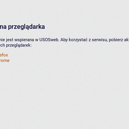
na przeglądarka
nie jest wspierana w USOSweb. Aby korzystać z serwisu, pobierz ak
ych przeglądarek:
refox
hrome