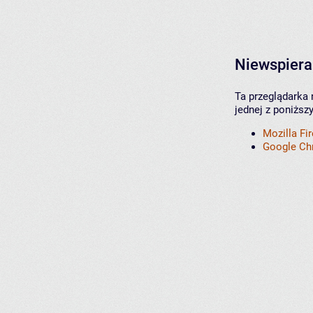
Niewspiera
Ta przeglądarka 
jednej z poniższ
Mozilla Fi
Google C