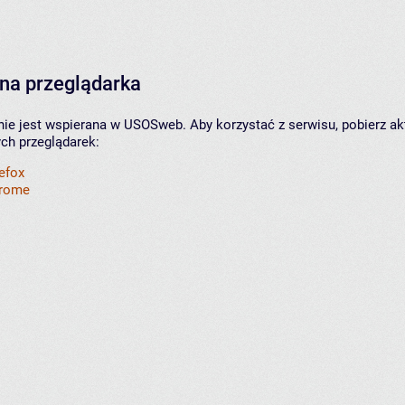
na przeglądarka
nie jest wspierana w USOSweb. Aby korzystać z serwisu, pobierz ak
ych przeglądarek:
refox
hrome