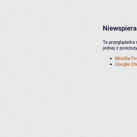
Niewspiera
Ta przeglądarka 
jednej z poniższ
Mozilla Fi
Google C