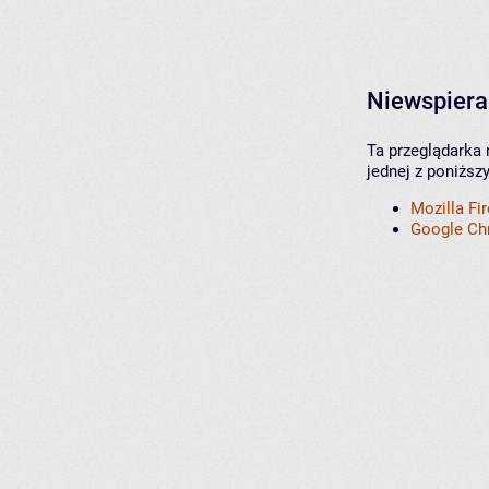
Niewspiera
Ta przeglądarka 
jednej z poniższ
Mozilla Fi
Google C