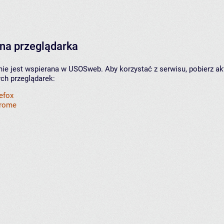
na przeglądarka
nie jest wspierana w USOSweb. Aby korzystać z serwisu, pobierz ak
ych przeglądarek:
refox
hrome