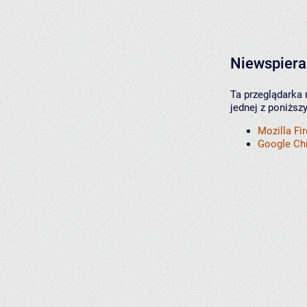
Niewspiera
Ta przeglądarka 
jednej z poniższ
Mozilla Fi
Google C