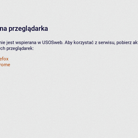
na przeglądarka
nie jest wspierana w USOSweb. Aby korzystać z serwisu, pobierz ak
ych przeglądarek:
refox
hrome