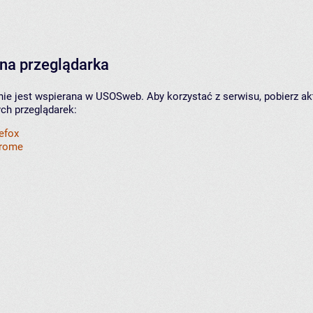
na przeglądarka
nie jest wspierana w USOSweb. Aby korzystać z serwisu, pobierz ak
ych przeglądarek:
refox
hrome