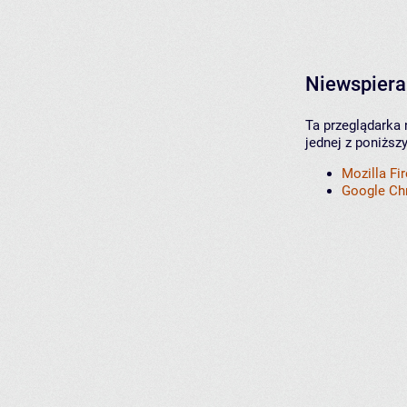
Niewspiera
Ta przeglądarka 
jednej z poniższ
Mozilla Fi
Google C