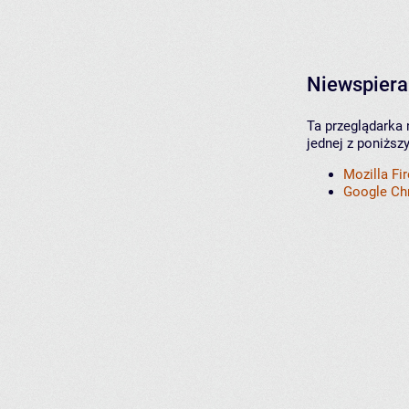
Niewspiera
Ta przeglądarka 
jednej z poniższ
Mozilla Fi
Google C