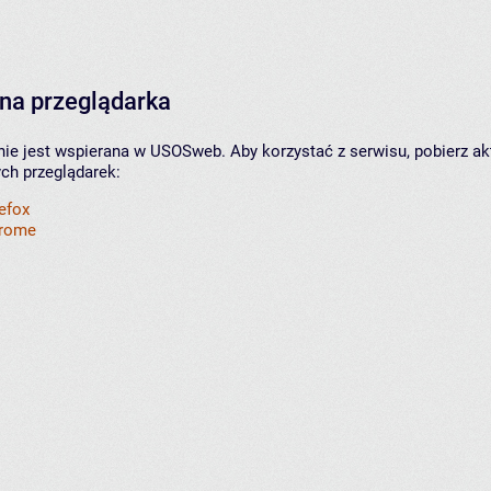
na przeglądarka
nie jest wspierana w USOSweb. Aby korzystać z serwisu, pobierz ak
ych przeglądarek:
refox
hrome