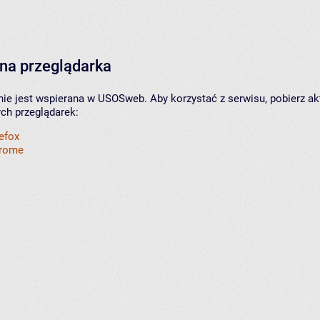
na przeglądarka
nie jest wspierana w USOSweb. Aby korzystać z serwisu, pobierz ak
ych przeglądarek:
refox
hrome