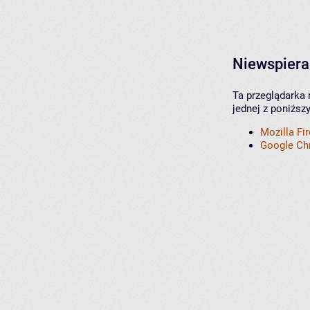
Niewspiera
Ta przeglądarka 
jednej z poniższ
Mozilla Fi
Google C