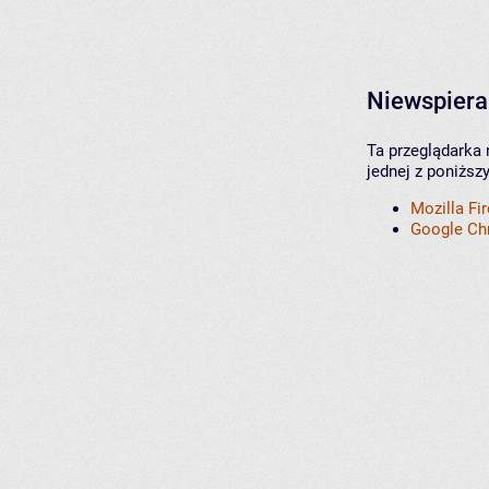
Niewspiera
Ta przeglądarka 
jednej z poniższ
Mozilla Fi
Google C