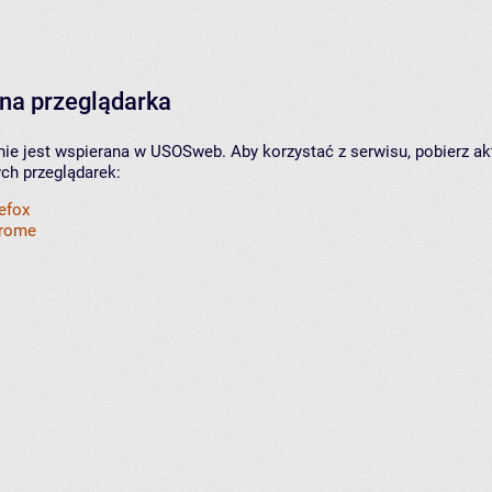
na przeglądarka
nie jest wspierana w USOSweb. Aby korzystać z serwisu, pobierz ak
ych przeglądarek:
refox
hrome